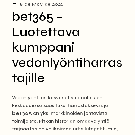
8 de May de 2026
bet365 –
Luotettava
kumppani
vedonlyöntiharras
tajille
Vedonlyönti on kasvanut suomalaisten
keskuudessa suosituksi harrastukseksi, ja
bet365
on yksi markkinoiden johtavista
toimijoista. Pitkän historian omaava yhtiö
tarjoaa laajan valikoiman urheilutapahtumia,