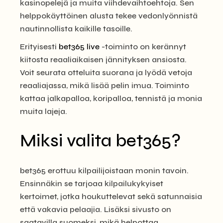
kasinopelejä ja muita viihdevaihtoehtoja. Sen
helppokäyttöinen alusta tekee vedonlyönnistä
nautinnollista kaikille tasoille.
Erityisesti
bet365 live
-toiminto on kerännyt
kiitosta reaaliaikaisen jännityksen ansiosta.
Voit seurata otteluita suorana ja lyödä vetoja
reaaliajassa, mikä lisää pelin imua. Toiminto
kattaa jalkapalloa, koripalloa, tennistä ja monia
muita lajeja.
Miksi valita bet365?
bet365 erottuu kilpailijoistaan monin tavoin.
Ensinnäkin se tarjoaa kilpailukykyiset
kertoimet, jotka houkuttelevat sekä satunnaisia
että vakavia pelaajia. Lisäksi sivusto on
saatavilla suomeksi, mikä helpottaa