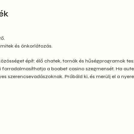
ték
tő.
imitek és önkorlátozás.
zösséget épít: élő chatek, tornák és hűségprogramok tesz
mi forradalmasíthatja a boabet casino szegmensét. Ha aute
yes szerencsevadászoknak. Próbáld ki, és merülj el a nye