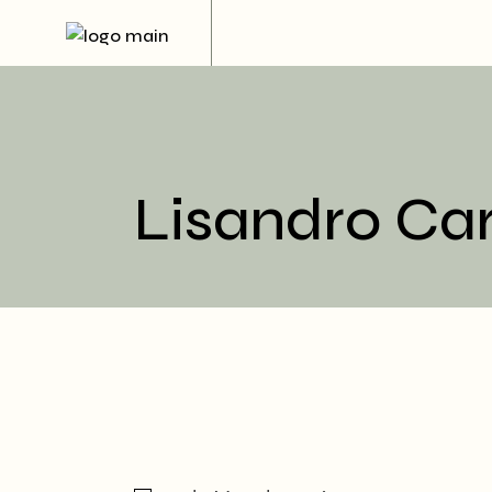
Skip
to
the
content
Lisandro Ca