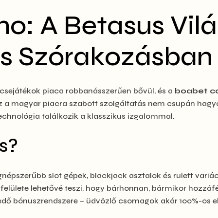
o: A Betasus Vilá
s Szórakozásban
encsejátékok piaca robbanásszerűen bővül, és a
boabet c
 Ez a magyar piacra szabott szolgáltatás nem csupán hag
technológia találkozik a klasszikus izgalommal.
us?
épszerűbb slot gépek, blackjack asztalok és rulett variác
 felülete lehetővé teszi, hogy bárhonnan, bármikor hozzáfé
kedő bónuszrendszere – üdvözlő csomagok akár 100%-os el